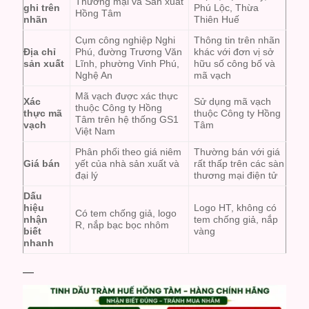
Thương mại và Sản xuất
ghi trên
Phú Lộc, Thừa
Hồng Tâm
nhãn
Thiên Huế
Cụm công nghiệp Nghi
Thông tin trên nhãn
Địa chỉ
Phú, đường Trương Văn
khác với đơn vị sở
sản xuất
Lĩnh, phường Vinh Phú,
hữu số công bố và
Nghệ An
mã vạch
Mã vạch được xác thực
Xác
Sử dụng mã vạch
thuộc Công ty Hồng
thực mã
thuộc Công ty Hồng
Tâm trên hệ thống GS1
vạch
Tâm
Việt Nam
Phân phối theo giá niêm
Thường bán với giá
Giá bán
yết của nhà sản xuất và
rất thấp trên các sàn
đại lý
thương mại điện tử
Dấu
hiệu
Logo HT, không có
Có tem chống giả, logo
nhận
tem chống giả, nắp
R, nắp bạc bọc nhôm
biết
vàng
nhanh
—