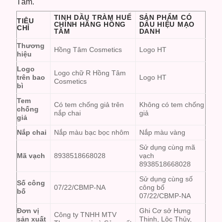
Tâm.
TINH DẦU TRÀM HUẾ
SẢN PHẨM CÓ
TIÊU
CHÍNH HÃNG HỒNG
DẤU HIỆU MẠO
CHÍ
TÂM
DANH
Thương
Hồng Tâm Cosmetics
Logo HT
hiệu
Logo
Logo chữ R Hồng Tâm
trên bao
Logo HT
Cosmetics
bì
Tem
Có tem chống giả trên
Không có tem chống
chống
nắp chai
giả
giả
Nắp chai
Nắp màu bạc bọc nhôm
Nắp màu vàng
Sử dụng cùng mã
Mã vạch
8938518668028
vạch
8938518668028
Sử dụng cùng số
Số công
07/22/CBMP-NA
công bố
bố
07/22/CBMP-NA
Đơn vị
Ghi Cơ sở Hưng
Công ty TNHH MTV
sản xuất
Thịnh, Lộc Thủy,