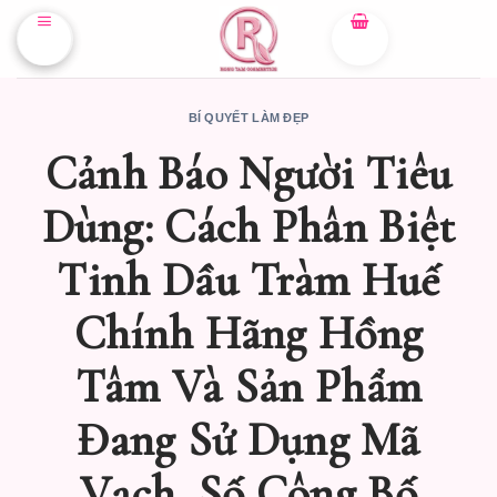
Skip
to
content
BÍ QUYẾT LÀM ĐẸP
Cảnh Báo Người Tiêu
Dùng: Cách Phân Biệt
Tinh Dầu Tràm Huế
Chính Hãng Hồng
Tâm Và Sản Phẩm
Đang Sử Dụng Mã
Vạch, Số Công Bố