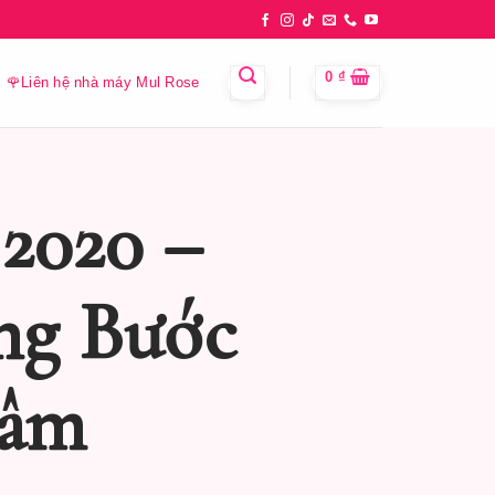
0
₫
🌹Liên hệ nhà máy Mul Rose
2020 –
ng Bước
Tâm