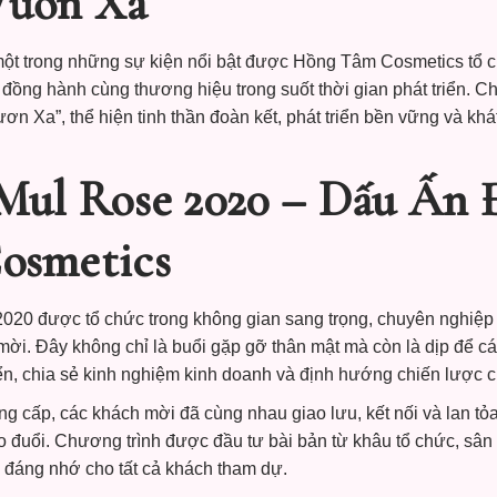
Vươn Xa
ột trong những sự kiện nổi bật được Hồng Tâm Cosmetics tổ c
ã đồng hành cùng thương hiệu trong suốt thời gian phát triển. 
Xa”, thể hiện tinh thần đoàn kết, phát triển bền vững và khá
Mul Rose 2020 – Dấu Ấn 
osmetics
020 được tổ chức trong không gian sang trọng, chuyên nghiệp
mời. Đây không chỉ là buổi gặp gỡ thân mật mà còn là dịp để cá
riển, chia sẻ kinh nghiệm kinh doanh và định hướng chiến lược ch
 cấp, các khách mời đã cùng nhau giao lưu, kết nối và lan tỏa
 đuổi. Chương trình được đầu tư bài bản từ khâu tổ chức, sân
 đáng nhớ cho tất cả khách tham dự.