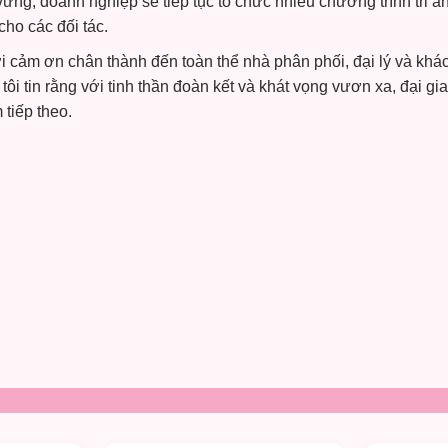
ững, doanh nghiệp sẽ tiếp tục tổ chức nhiều chương trình tri ân
cho các đối tác.
 cảm ơn chân thành đến toàn thể nhà phân phối, đại lý và khác
i tin rằng với tinh thần đoàn kết và khát vọng vươn xa, đại gia
tiếp theo.