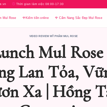
e.vn
Thời gian làm việc 08:00-17:30
m Mul Rose
🌹Kiếm tiền online
🌹 Cẩm Nang Sắc Đẹp Mul Rose
VIDEO REVIEW MỸ PHẨM MUL ROSE
Lunch Mul Rose 
ng Lan Tỏa, Vữ
ơn Xa | Hồng 